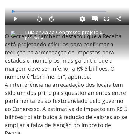
L
o
a
S
d
u
C
P
V
A
P
F
e
b
o
l
o
v
u
d
t
m
a
l
a
l
:
Lula envia ao Congresso projeto que amplia a isenção do Imposto de Renda a quem ganha até R$ 5 mil
i
p
y
t
n
l
2
O secretário também destacou que a Receita
t
a
a
ç
s
.
por
Brasília
l
r
r
a
c
4
e
t
1
r
l
r
3
está projetando cálculos para confirmar a
s
i
0
1
e
%
l
s
0
e
h
redução na arrecadação de impostos para
e
s
n
a
g
e
r
u
g
estados e municípios, mas garantiu que a
n
u
a
d
n
o
d
margem deve ser inferior a R$ 5 bilhões. O
s
o
s
número é “bem menor”, apontou.
y
A interferência na arrecadação dos locais tem
sido um dos principais questionamentos entre
M
V
u
d
parlamentares ao texto enviado pelo governo
o
ao Congresso. A estimativa de impacto em R$ 5
i
bilhões foi atribuída à redução de valores ao se
ampliar a faixa de isenção do Imposto de
Renda.