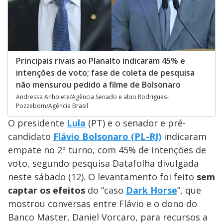
Principais rivais ao Planalto indicaram 45% e
intenções de voto; fase de coleta de pesquisa
não mensurou pedido a filme de Bolsonaro
Andressa Anholete/Agência Senado e abio Rodrigues-
Pozzebom/Agência Brasil
O presidente
Lula
(PT) e o senador e pré-
candidato
Flávio Bolsonaro (PL-RJ)
indicaram
empate no 2º turno, com 45% de intenções de
voto, segundo pesquisa Datafolha divulgada
neste sábado (12). O levantamento foi feito
sem
captar os efeitos
do “caso
Dark Horse
”, que
mostrou conversas entre Flávio e o dono do
Banco Master, Daniel Vorcaro, para recursos a