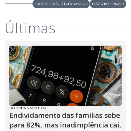
LULA (LUIZ INÁCIO LULA DA SILVA)
FLÁVIO BOLSONARO
Últimas
DO R7
/
HÁ 5 MINUTOS
Endividamento das famílias sobe
para 82%, mas inadimplência cai,