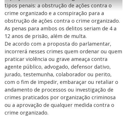
l
h
e
s
n
a
tipos penais: a obstrução de ações contra o
g
e
r
u
g
n
u
a
crime organizado e a conspiração para a
d
n
o
d
s
o
obstrução de ações contra o crime organizado.
s
As penas para ambos os delitos seriam de 4 a
y
12 anos de prisão, além de multa.
M
De acordo com a proposta do parlamentar,
V
u
d
incorrerá nesses crimes quem ordenar ou quem
o
praticar violência ou grave ameaça contra
i
agente público, advogado, defensor dativo,
jurado, testemunha, colaborador ou perito,
d
com o fim de impedir, embaraçar ou retaliar o
andamento de processos ou investigação de
e
crimes praticados por organização criminosa
ou a aprovação de qualquer medida contra o
crime organizado.
o