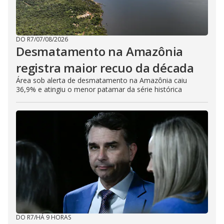
DO R7
/
07/08/2026
Desmatamento na Amazônia
registra maior recuo da década
Área sob alerta de desmatamento na Amazônia caiu
36,9% e atingiu o menor patamar da série histórica
DO R7
/
HÁ 9 HORAS