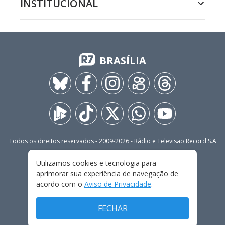
INSTITUCIONAL
BRASÍLIA
Todos os direitos reservados - 2009-
2026
- Rádio e Televisão Record S.A
Utilizamos cookies e tecnologia para
CARREIRA
FALE CONOSCO
PRIVACIDADE
aprimorar sua experiência de navegação de
TERMOS E CONDIÇÕES DE USO
acordo com o
Aviso de Privacidade
.
FECHAR