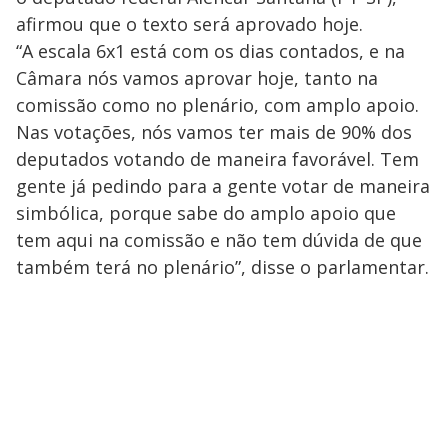
y
afirmou que o texto será aprovado hoje.
“A escala 6x1 está com os dias contados, e na
M
Câmara nós vamos aprovar hoje, tanto na
V
u
d
o
comissão como no plenário, com amplo apoio.
Nas votações, nós vamos ter mais de 90% dos
i
deputados votando de maneira favorável. Tem
gente já pedindo para a gente votar de maneira
d
simbólica, porque sabe do amplo apoio que
tem aqui na comissão e não tem dúvida de que
e
também terá no plenário”, disse o parlamentar.
o