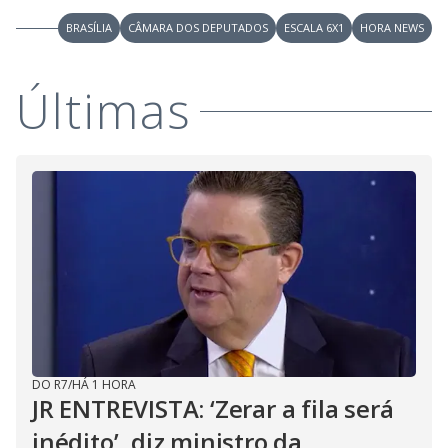
BRASÍLIA
CÂMARA DOS DEPUTADOS
ESCALA 6X1
HORA NEWS
Últimas
DO R7
/
HÁ 1 HORA
JR ENTREVISTA: ‘Zerar a fila será
inédito’, diz ministro da