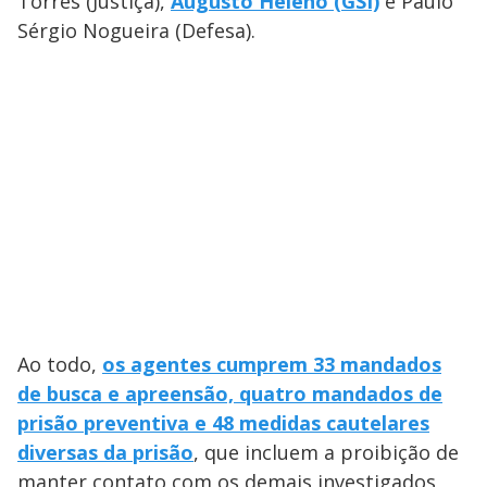
Torres (Justiça),
Augusto Heleno (GSI)
e Paulo
y
Sérgio Nogueira (Defesa).
M
V
u
d
o
i
d
e
o
Ao todo,
os agentes cumprem 33 mandados
de busca e apreensão, quatro mandados de
prisão preventiva e 48 medidas cautelares
diversas da prisão
, que incluem a proibição de
manter contato com os demais investigados,