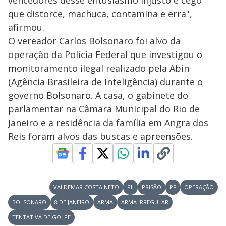
que distorce, machuca, contamina e erra",
afirmou.
O vereador Carlos Bolsonaro foi alvo da
operação da Polícia Federal que investigou o
monitoramento ilegal realizado pela Abin
(Agência Brasileira de Inteligência) durante o
governo Bolsonaro. A casa, o gabinete do
parlamentar na Câmara Municipal do Rio de
Janeiro e a residência da família em Angra dos
Reis foram alvos das buscas e apreensões.
VALDEMAR COSTA NETO
PL
PRISÃO
PF
OPERAÇÃO
BOLSONARO
8 DE JANEIRO
ARMA
ARMA IRREGULAR
TENTATIVA DE GOLPE