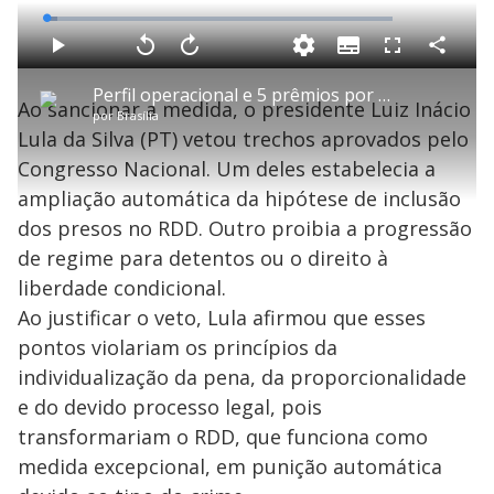
L
o
a
S
d
u
C
P
V
A
P
F
e
b
o
l
o
v
u
d
t
m
a
l
a
l
:
Perfil operacional e 5 prêmios por bravura: quem era PV, policial morto em tentativa de assalto
i
p
y
t
n
l
3
Ao sancionar a medida, o presidente Luiz Inácio
t
a
a
ç
s
.
por
Brasília
l
r
r
a
c
0
e
t
1
r
l
r
9
Lula da Silva (PT) vetou trechos aprovados pelo
s
i
0
1
e
%
l
s
0
e
h
Congresso Nacional. Um deles estabelecia a
e
s
n
a
g
e
r
u
g
ampliação automática da hipótese de inclusão
n
u
a
d
n
o
d
dos presos no RDD. Outro proibia a progressão
s
o
s
de regime para detentos ou o direito à
y
liberdade condicional.
Ao justificar o veto, Lula afirmou que esses
M
V
u
d
pontos violariam os princípios da
o
individualização da pena, da proporcionalidade
i
e do devido processo legal, pois
transformariam o RDD, que funciona como
medida excepcional, em punição automática