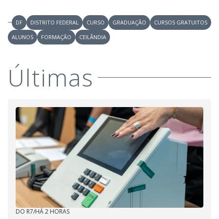
DF
DISTRITO FEDERAL
CURSO
GRADUAÇÃO
CURSOS GRATUITOS
ALUNOS
FORMAÇÃO
CEILÂNDIA
Últimas
DO R7
/
HÁ 2 HORAS