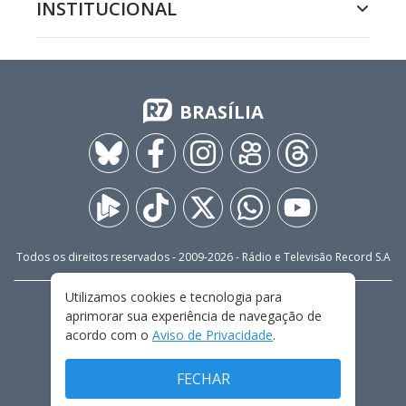
INSTITUCIONAL
BRASÍLIA
Todos os direitos reservados - 2009-
2026
- Rádio e Televisão Record S.A
Utilizamos cookies e tecnologia para
CARREIRA
FALE CONOSCO
PRIVACIDADE
aprimorar sua experiência de navegação de
TERMOS E CONDIÇÕES DE USO
acordo com o
Aviso de Privacidade
.
FECHAR