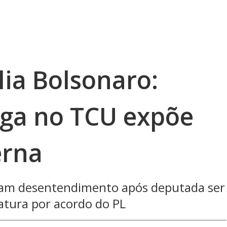
lia Bolsonaro:
aga no TCU expõe
erna
aram desentendimento após deputada ser
atura por acordo do PL