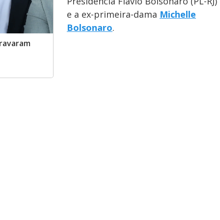
Presidência Flávio Bolsonaro (PL-RJ)
e a ex-primeira-dama
Michelle
Bolsonaro
.
gravaram