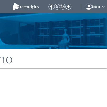
Entrar
no