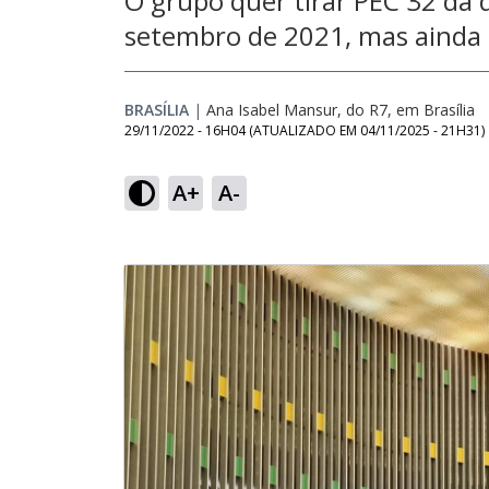
O grupo quer tirar PEC 32 da 
setembro de 2021, mas ainda 
BRASÍLIA
|
Ana Isabel Mansur, do R7, em Brasília
29/11/2022 - 16H04
(ATUALIZADO EM
04/11/2025 - 21H31
)
A+
A-