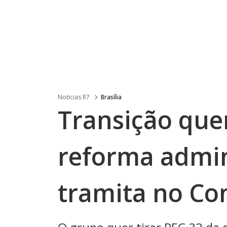
Noticias R7
Brasília
Transição quer
reforma admin
tramita no Co