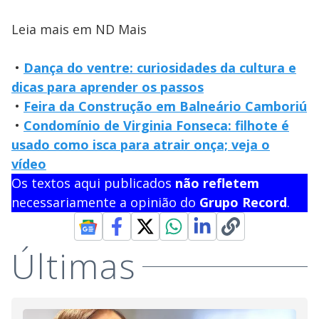
Leia mais em ND Mais
•
Dança do ventre: curiosidades da cultura e
dicas para aprender os passos
•
Feira da Construção em Balneário Camboriú
•
Condomínio de Virginia Fonseca: filhote é
usado como isca para atrair onça; veja o
vídeo
Os textos aqui publicados
não refletem
necessariamente a opinião do
Grupo Record
.
Últimas