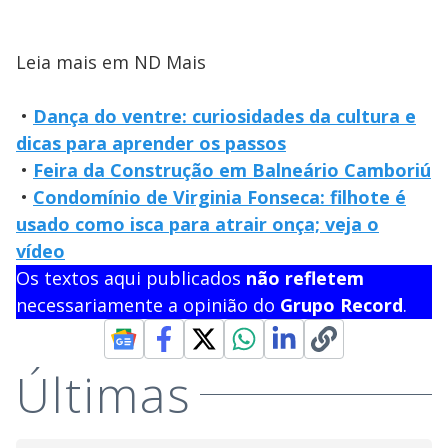
Leia mais em ND Mais
•
Dança do ventre: curiosidades da cultura e
dicas para aprender os passos
•
Feira da Construção em Balneário Camboriú
•
Condomínio de Virginia Fonseca: filhote é
usado como isca para atrair onça; veja o
vídeo
Os textos aqui publicados
não refletem
necessariamente a opinião do
Grupo Record
.
Últimas