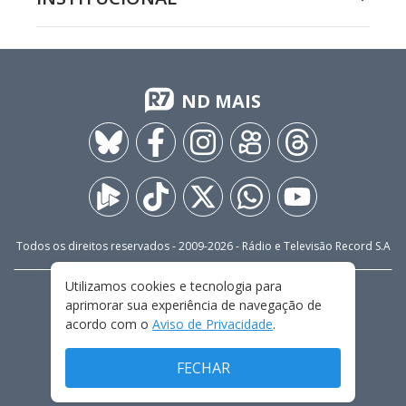
ND MAIS
Todos os direitos reservados - 2009-
2026
- Rádio e Televisão Record S.A
Utilizamos cookies e tecnologia para
CARREIRA
FALE CONOSCO
PRIVACIDADE
aprimorar sua experiência de navegação de
TERMOS E CONDIÇÕES DE USO
acordo com o
Aviso de Privacidade
.
FECHAR