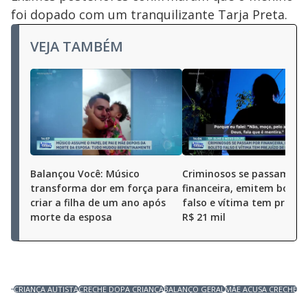
foi dopado com um tranquilizante Tarja Preta.
VEJA TAMBÉM
Balançou Você: Músico
Criminosos se passam po
transforma dor em força para
financeira, emitem boleto
criar a filha de um ano após
falso e vítima tem prejuí
morte da esposa
R$ 21 mil
CRIANÇA AUTISTA
CRECHE DOPA CRIANÇA
BALANÇO GERAL
MÃE ACUSA CRECHE