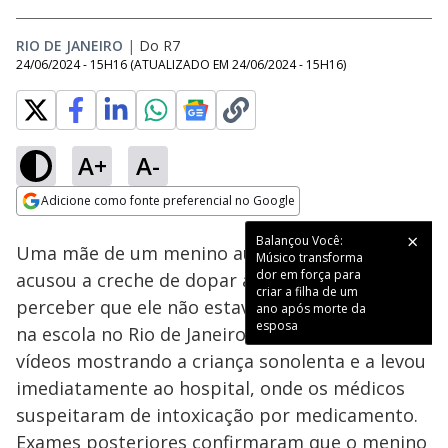
RIO DE JANEIRO
|
Do R7
24/06/2024 - 15H16
(ATUALIZADO EM
24/06/2024 - 15H16
)
A+
A-
Loaded
:
22.54%
Adicione como fonte preferencial no Google
Subtitles
Ativar
Som
Opens in new window
Balançou Você:
Uma mãe de um menino autista de 2 anos
Músico transforma
dor em força para
acusou a creche de dopar a criança após
criar a filha de um
perceber que ele não estava bem ao buscá-lo
ano após morte da
esposa
na escola no Rio de Janeiro. A mãe gravou
vídeos mostrando a criança sonolenta e a levou
imediatamente ao hospital, onde os médicos
suspeitaram de intoxicação por medicamento.
Exames posteriores confirmaram que o menino