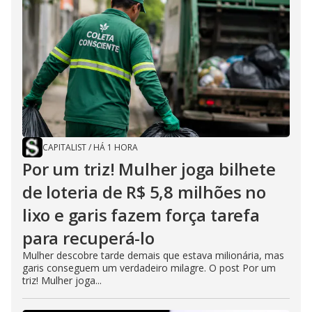
i
d
e
o
CAPITALIST
/
HÁ 1 HORA
Por um triz! Mulher joga bilhete
de loteria de R$ 5,8 milhões no
lixo e garis fazem força tarefa
para recuperá-lo
Mulher descobre tarde demais que estava milionária, mas
garis conseguem um verdadeiro milagre. O post Por um
triz! Mulher joga...