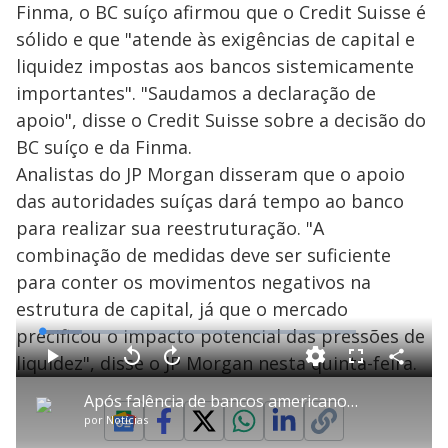
Finma, o BC suíço afirmou que o Credit Suisse é
sólido e que "atende às exigências de capital e
liquidez impostas aos bancos sistemicamente
importantes". "Saudamos a declaração de
apoio", disse o Credit Suisse sobre a decisão do
BC suíço e da Finma.
Analistas do JP Morgan disseram que o apoio
das autoridades suíças dará tempo ao banco
para realizar sua reestruturação. "A
combinação de medidas deve ser suficiente
para conter os movimentos negativos na
estrutura de capital, já que o mercado
precificou o impacto potencial das pressões de
L
o
a
liquidez", disse o JP Morgan nesta quinta-feira.
d
C
P
V
A
P
F
e
o
l
o
v
u
d
m
a
l
a
l
:
Após falência de bancos americanos, queda das ações da Credit Suisse causa preocupação
p
y
t
n
l
1
a
a
ç
s
2
por
Notícias
r
r
a
c
.
t
1
r
r
8
i
0
1
e
8