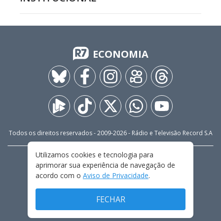
ECONOMIA
Todos os direitos reservados - 2009-
2026
- Rádio e Televisão Record S.A
Utilizamos cookies e tecnologia para
CARREIRA
FALE CONOSCO
PRIVACIDADE
aprimorar sua experiência de navegação de
TERMOS E CONDIÇÕES DE USO
acordo com o
Aviso de Privacidade
.
FECHAR