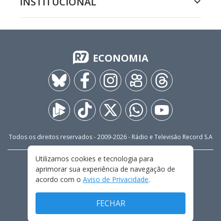
INSTITUCIONAL
ECONOMIA
Todos os direitos reservados - 2009-
2026
- Rádio e Televisão Record S.A
Utilizamos cookies e tecnologia para
CARREIRA
FALE CONOSCO
PRIVACIDADE
aprimorar sua experiência de navegação de
TERMOS E CONDIÇÕES DE USO
acordo com o
Aviso de Privacidade
.
FECHAR