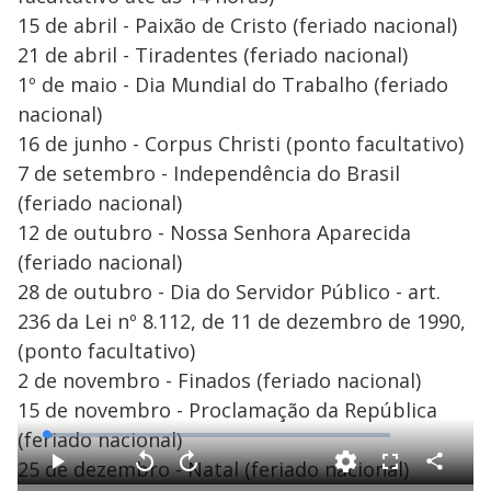
15 de abril - Paixão de Cristo (feriado nacional)
21 de abril - Tiradentes (feriado nacional)
1º de maio - Dia Mundial do Trabalho (feriado
nacional)
16 de junho - Corpus Christi (ponto facultativo)
7 de setembro - Independência do Brasil
(feriado nacional)
12 de outubro - Nossa Senhora Aparecida
(feriado nacional)
28 de outubro - Dia do Servidor Público - art.
236 da Lei nº 8.112, de 11 de dezembro de 1990,
(ponto facultativo)
2 de novembro - Finados (feriado nacional)
15 de novembro - Proclamação da República
(feriado nacional)
L
o
a
25 de dezembro - Natal (feriado nacional)
d
C
P
V
A
F
e
o
l
o
v
u