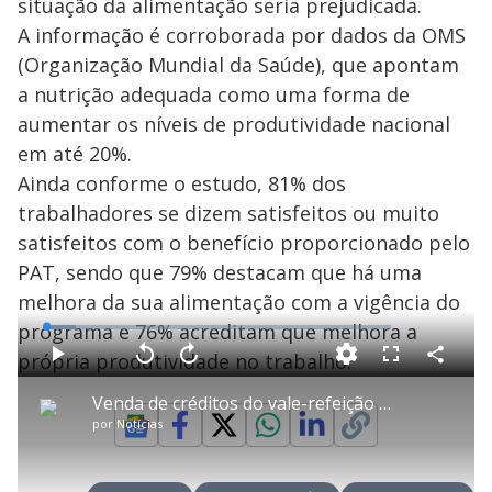
situação da alimentação seria prejudicada.
A informação é corroborada por dados da OMS
(Organização Mundial da Saúde), que apontam
a nutrição adequada como uma forma de
aumentar os níveis de produtividade nacional
em até 20%.
Ainda conforme o estudo, 81% dos
trabalhadores se dizem satisfeitos ou muito
satisfeitos com o benefício proporcionado pelo
PAT, sendo que 79% destacam que há uma
melhora da sua alimentação com a vigência do
programa e 76% acreditam que melhora a
L
o
a
própria produtividade no trabalho.
d
C
P
V
A
P
F
e
o
l
o
v
u
d
m
a
l
a
l
:
Venda de créditos do vale-refeição é ilegal e pode financiar outros crimes
p
y
t
n
l
8
a
a
ç
s
.
por
Notícias
r
r
a
c
5
t
1
r
l
r
9
i
0
1
e
%
l
s
0
e
h
e
s
n
a
g
e
r