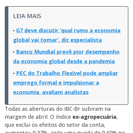
LEIA MAIS
G7 deve discutir ‘qual rumo a economia
global vai tomar’, diz especialista
Banco Mundial prevê pior desempenho
da economia global desde a pandemia
PEC do Trabalho Flexível pode ampliar
emprego formal e impulsionar a
economia, avaliam analistas
Todas as aberturas do IBC-Br subiram na
margem de abril. O índice
ex-agropecuária
,
que exclui os efeitos do setor da conta,
aumentou 0,37%, após uma queda de 0,60% no