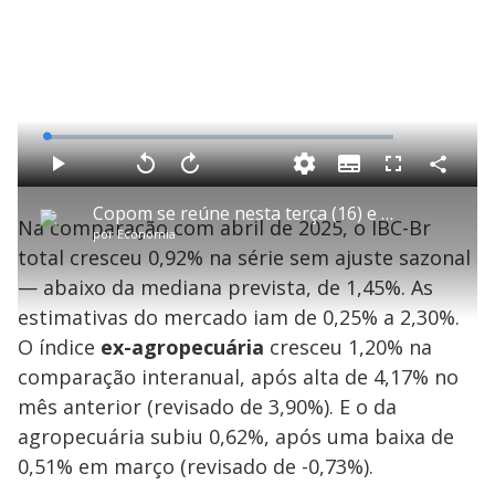
L
o
a
S
d
u
C
P
V
A
P
F
e
b
o
l
o
v
u
d
t
m
a
l
a
l
:
Copom se reúne nesta terça (16) e quarta-feira (17) para decidir taxa básica de juros
i
p
y
t
n
l
1
Na comparação com abril de 2025, o IBC-Br
t
a
a
ç
s
.
por
Economia
l
r
r
a
c
6
e
t
1
r
l
r
7
total cresceu 0,92% na série sem ajuste sazonal
s
i
0
1
e
%
l
s
0
e
h
— abaixo da mediana prevista, de 1,45%. As
e
s
n
a
g
e
r
u
g
estimativas do mercado iam de 0,25% a 2,30%.
n
u
a
d
n
o
d
O índice
ex-agropecuária
cresceu 1,20% na
s
o
s
comparação interanual, após alta de 4,17% no
y
mês anterior (revisado de 3,90%). E o da
agropecuária subiu 0,62%, após uma baixa de
M
V
u
d
0,51% em março (revisado de -0,73%).
o