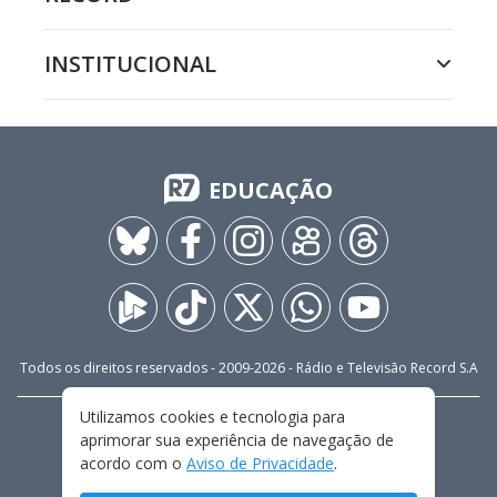
INSTITUCIONAL
EDUCAÇÃO
Todos os direitos reservados - 2009-
2026
- Rádio e Televisão Record S.A
Utilizamos cookies e tecnologia para
CARREIRA
FALE CONOSCO
PRIVACIDADE
aprimorar sua experiência de navegação de
TERMOS E CONDIÇÕES DE USO
acordo com o
Aviso de Privacidade
.