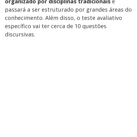
a
organizado por disciplinas tradicionais
e
d
n
o
d
s
o
passará a ser estruturado por grandes áreas do
s
y
conhecimento. Além disso, o teste avaliativo
específico vai ter cerca de 10 questões
M
discursivas.
V
u
d
o
i
d
e
o