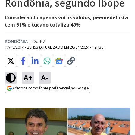
Rondônia, segundo Ibope
Considerando apenas votos válidos, peemedebista
tem 51% e tucano totaliza 49%
RONDÔNIA
|
Do R7
17/10/2014 - 20H53
(ATUALIZADO EM
20/04/2024 - 19H30
)
A+
A-
Adicione como fonte preferencial no Google
Opens in new window