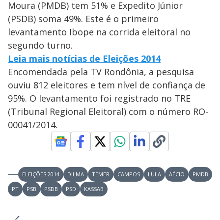
Moura (PMDB) tem 51% e Expedito Júnior
(PSDB) soma 49%. Este é o primeiro
levantamento Ibope na corrida eleitoral no
segundo turno.
Leia mais notícias de Eleições 2014
Encomendada pela TV Rondônia, a pesquisa
ouviu 812 eleitores e tem nível de confiança de
95%. O levantamento foi registrado no TRE
(Tribunal Regional Eleitoral) com o número RO-
00041/2014.
ELEIÇÕES 2014
DILMA
TEMER
CAMPOS
LULA
AÉCIO
PMDB
PT
PSB
PSDB
PSD
KASSAB