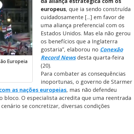
o
da aliança estratégica com os
europeus
, que ia sendo construída
cuidadosamente [...] em favor de
uma aliança preferencial com os
Estados Unidos. Mas ela não gerou
os benefícios que a Inglaterra
gostaria”, elaborou no
Conexão
Record News
desta quarta-feira
ião Europeia
(20).
Para combater as consequências
inoportunas, o governo de Starmer
 com as nações europeias
, mas não defendeu
 bloco. O especialista acredita que uma reentrada
 cenário se concretizar, diversas condições