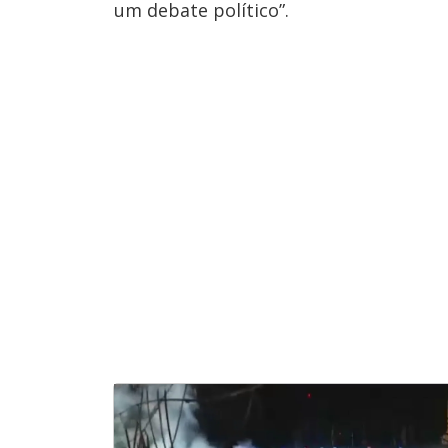
um debate político”.
u
d
o