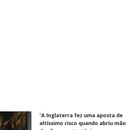
y
e
V
i
d
e
“
A Inglaterra fez uma aposta de
altíssimo risco quando abriu mão