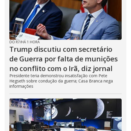
i
d
e
DO R7
/
HÁ 1 HORA
o
Trump discutiu com secretário
de Guerra por falta de munições
no conflito com o Irã, diz jornal
Presidente teria demonstrou insatisfação com Pete
Hegseth sobre condução da guerra; Casa Branca nega
informações