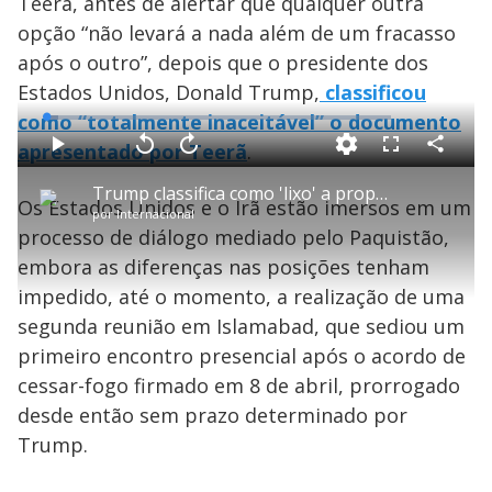
Teerã, antes de alertar que qualquer outra
opção “não levará a nada além de um fracasso
após o outro”, depois que o presidente dos
Estados Unidos, Donald Trump,
classificou
como “totalmente inaceitável” o documento
L
o
a
apresentado por Teerã
.
d
C
P
V
A
P
F
e
o
l
o
v
u
d
m
a
l
a
l
:
Trump classifica como 'lixo' a proposta iraniana para o fim da guerra com os EUA
p
y
t
n
l
3
Os Estados Unidos e o Irã estão imersos em um
a
a
ç
s
.
por
Internacional
r
r
a
c
6
t
1
r
l
r
3
processo de diálogo mediado pelo Paquistão,
i
0
1
e
%
l
s
0
e
h
embora as diferenças nas posições tenham
e
s
n
a
g
e
r
u
g
impedido, até o momento, a realização de uma
n
u
a
d
n
o
d
segunda reunião em Islamabad, que sediou um
s
o
s
primeiro encontro presencial após o acordo de
y
cessar-fogo firmado em 8 de abril, prorrogado
desde então sem prazo determinado por
M
V
u
d
Trump.
o