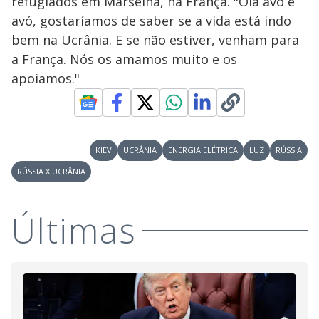
refugiados em Marselha, na França. "Olá avô e
avó, gostaríamos de saber se a vida está indo
bem na Ucrânia. E se não estiver, venham para
a França. Nós os amamos muito e os
apoiamos."
KIEV
UCRÂNIA
ENERGIA ELÉTRICA
LUZ
RÚSSIA
RÚSSIA X UCRÂNIA
Últimas