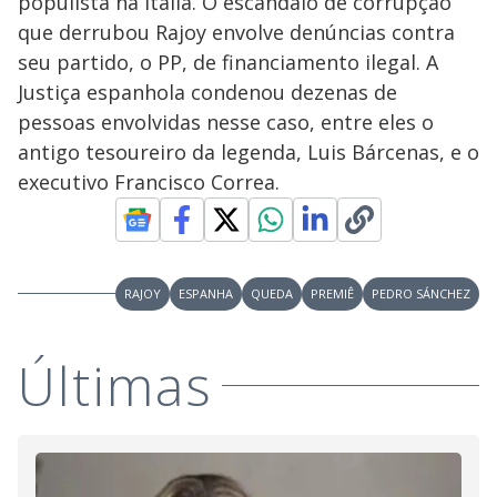
populista na Itália. O escândalo de corrupção
que derrubou Rajoy envolve denúncias contra
seu partido, o PP, de financiamento ilegal. A
Justiça espanhola condenou dezenas de
pessoas envolvidas nesse caso, entre eles o
antigo tesoureiro da legenda, Luis Bárcenas, e o
executivo Francisco Correa.
RAJOY
ESPANHA
QUEDA
PREMIÊ
PEDRO SÁNCHEZ
Últimas