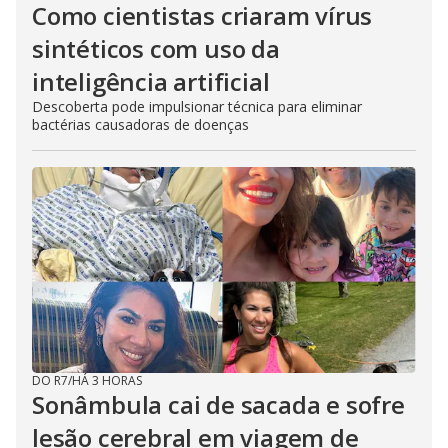
o
Como cientistas criaram vírus
sintéticos com uso da
inteligência artificial
Descoberta pode impulsionar técnica para eliminar
bactérias causadoras de doenças
DO R7
/
HÁ 3 HORAS
Sonâmbula cai de sacada e sofre
lesão cerebral em viagem de