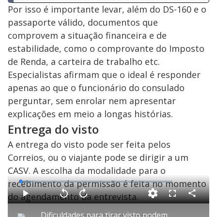
Por isso é importante levar, além do DS-160 e o
passaporte válido, documentos que
comprovem a situação financeira e de
estabilidade, como o comprovante do Imposto
de Renda, a carteira de trabalho etc.
Especialistas afirmam que o ideal é responder
apenas ao que o funcionário do consulado
perguntar, sem enrolar nem apresentar
explicações em meio a longas histórias.
Entrega do visto
A entrega do visto pode ser feita pelos
Correios, ou o viajante pode se dirigir a um
CASV. A escolha da modalidade para o
recebimento da permissão é feita no momento
L
o
a
do agendamento da entrevista.
d
C
P
V
A
F
e
o
l
o
v
u
d
m
a
l
a
l
:
Dificuldades para tirar visto podem gerar prejuízo de R$ 63 bilhões aos EUA
p
y
t
n
l
6