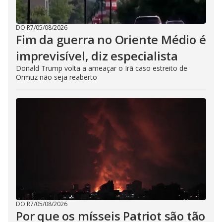
DO R7
/
05/08/2026
Fim da guerra no Oriente Médio é
imprevisível, diz especialista
Donald Trump volta a ameaçar o Irã caso estreito de
Ormuz não seja reaberto
DO R7
/
05/08/2026
Por que os mísseis Patriot são tão