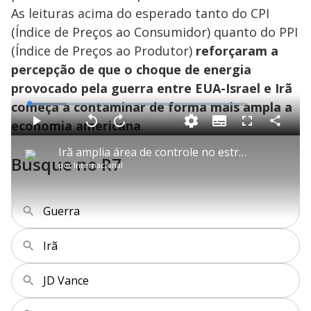
As leituras acima do esperado tanto do CPI
(Índice de Preços ao Consumidor) quanto do PPI
(Índice de Preços ao Produtor)
reforçaram a
percepção de que o choque de energia
provocado pela guerra entre EUA-Israel e Irã
começa a contaminar de forma mais ampla a
L
o
a
economia americana
.
S
d
u
C
P
V
A
P
F
e
b
o
l
o
v
u
d
t
m
a
l
a
l
:
Irã amplia área de controle no estreito de Ormuz durante conflito no Oriente Médio
i
p
y
t
n
l
1
Busque no R7
t
a
a
ç
s
7
por
Internacional
l
r
r
a
c
.
e
t
1
r
l
r
2
s
i
0
1
e
4
l
s
0
e
%
h
e
s
n
a
g
e
r
Guerra
u
g
n
u
a
d
n
o
d
s
o
Irã
s
y
JD Vance
M
u
d