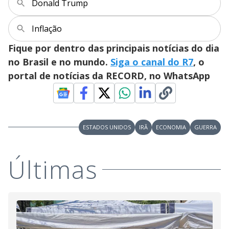
V
Donald Trump
o
i
Inflação
Fique por dentro das principais notícias do dia
d
no Brasil e no mundo.
Siga o canal do R7
, o
portal de notícias da RECORD, no WhatsApp
e
o
ESTADOS UNIDOS
IRÃ
ECONOMIA
GUERRA
Últimas