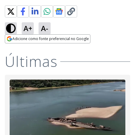
A+
A-
Loaded
:
78.35%
Adicione como fonte preferencial no Google
Ativar
Som
Opens in new window
Últimas