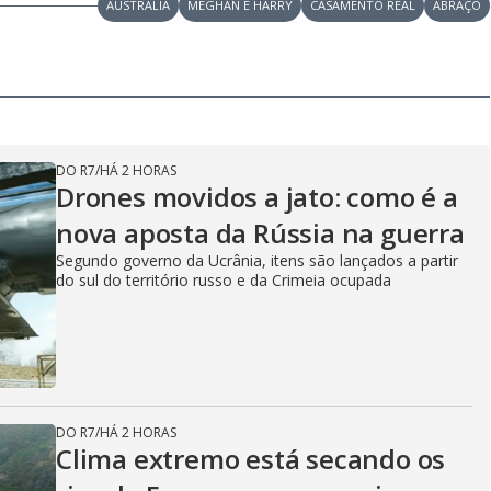
y
AUSTRALIA
MEGHAN E HARRY
CASAMENTO REAL
ABRAÇO
V
i
DO R7
/
HÁ 2 HORAS
Drones movidos a jato: como é a
nova aposta da Rússia na guerra
d
Segundo governo da Ucrânia, itens são lançados a partir
do sul do território russo e da Crimeia ocupada
e
o
DO R7
/
HÁ 2 HORAS
Clima extremo está secando os