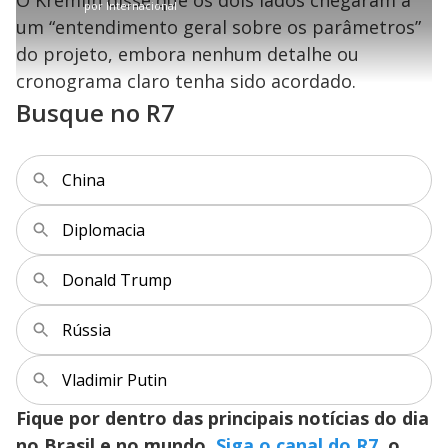
o
.
por
Internacional
r
r
a
c
7
t
1
r
l
r
4
um “entendimento geral sobre os parâmetros”
i
0
1
e
%
l
s
0
e
h
do projeto, embora nenhum detalhe ou
e
s
n
a
g
e
r
u
g
cronograma claro tenha sido acordado.
n
u
a
d
n
o
d
Busque no R7
s
o
s
y
China
M
V
u
d
o
Diplomacia
i
Donald Trump
d
Rússia
Vladimir Putin
e
Fique por dentro das principais notícias do dia
no Brasil e no mundo.
Siga o canal do R7
, o