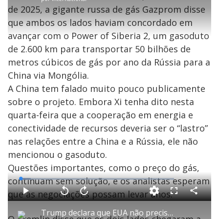
r
a
c
0
e
t
1
r
l
r
9
de 2025, a gigante russa de gás Gazprom disse
s
i
0
1
e
%
l
s
0
e
h
que ambos os lados haviam concordado em
e
s
n
a
g
e
r
u
g
avançar com o Power of Siberia 2, um gasoduto
n
u
a
d
n
o
d
de 2.600 km para transportar 50 bilhões de
s
o
s
metros cúbicos de gás por ano da Rússia para a
y
China via Mongólia.
A China tem falado muito pouco publicamente
M
V
u
d
sobre o projeto. Embora Xi tenha dito nesta
o
quarta-feira que a cooperação em energia e
i
conectividade de recursos deveria ser o “lastro”
nas relações entre a China e a Rússia, ele não
mencionou o gasoduto.
d
Questões importantes, como o preço do gás,
continuam sem solução, e os analistas esperam
L
e
o
a
que as negociações possam levar anos.
d
C
P
V
A
P
F
e
o
l
o
v
u
d
m
a
l
a
l
:
Trump declara que EUA não precisam de 'favores dos chineses' para acabar com a guerra no Irã
p
y
t
n
l
6
O Kremlin disse que os dois lados chegaram a
a
a
ç
s