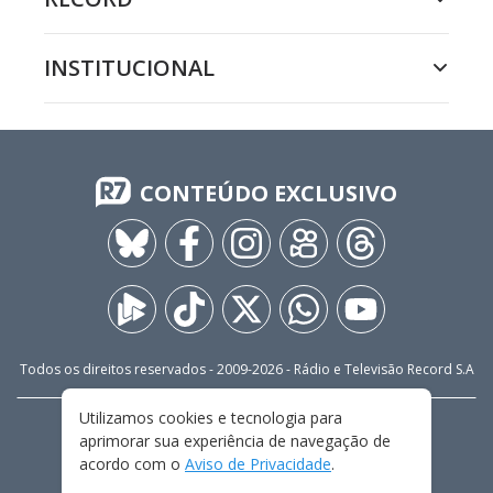
INSTITUCIONAL
CONTEÚDO EXCLUSIVO
Todos os direitos reservados - 2009-
2026
- Rádio e Televisão Record S.A
Utilizamos cookies e tecnologia para
CARREIRA
FALE CONOSCO
PRIVACIDADE
aprimorar sua experiência de navegação de
TERMOS E CONDIÇÕES DE USO
acordo com o
Aviso de Privacidade
.