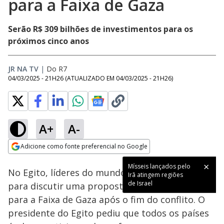
para a Faixa de Gaza
Serão R$ 309 bilhões de investimentos para os
próximos cinco anos
JR NA TV
|
Do R7
04/03/2025 - 21H26
(ATUALIZADO EM
04/03/2025 - 21H26
)
A+
A-
Loaded
:
73.63%
Adicione como fonte preferencial no Google
Subtitles
Ativar
Som
Opens in new window
Mísseis lançados pelo
No Egito, líderes do mundo árabe se reúnem
Irã atingem regiões
de Israel
para discutir uma proposta de reconstrução
para a Faixa de Gaza após o fim do conflito. O
presidente do Egito pediu que todos os países