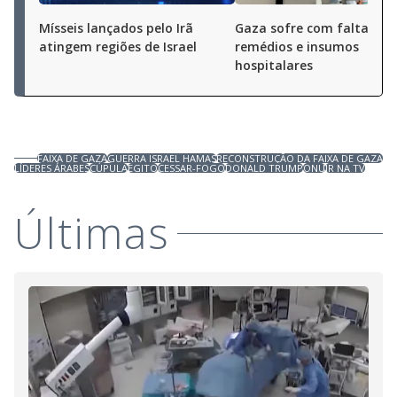
Mísseis lançados pelo Irã
Gaza sofre com falta de
atingem regiões de Israel
remédios e insumos
hospitalares
FAIXA DE GAZA
GUERRA ISRAEL HAMAS
RECONSTRUÇÃO DA FAIXA DE GAZA
LÍDERES ÁRABES
CÚPULA
EGITO
CESSAR-FOGO
DONALD TRUMP
ONU
JR NA TV
Últimas