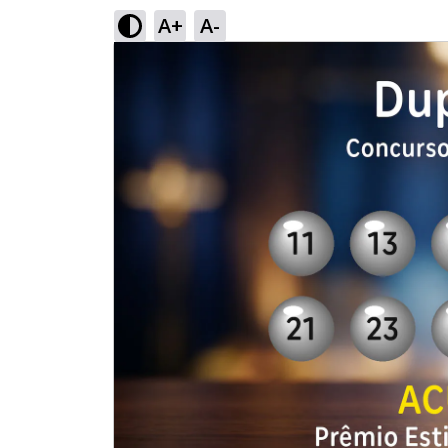
A+
A-