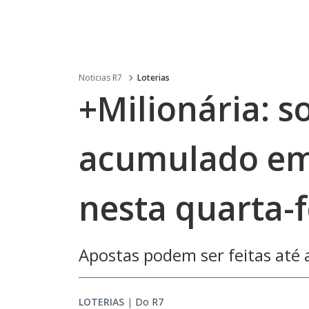
Noticias R7
Loterias
+Milionária: s
acumulado em
nesta quarta-f
Apostas podem ser feitas até a
LOTERIAS
|
Do R7