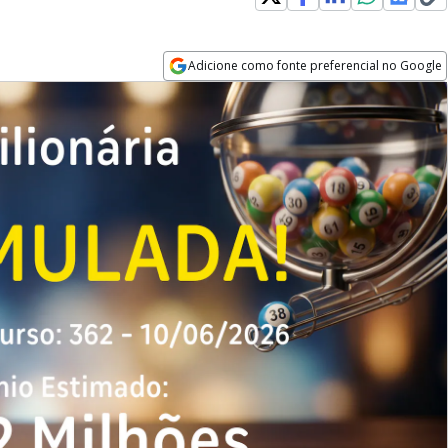
Adicione como fonte preferencial no Google
Opens in new window