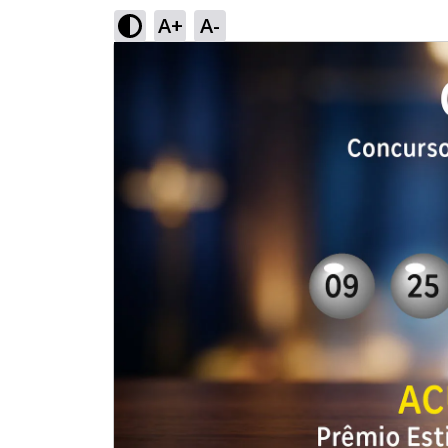
A+
A-