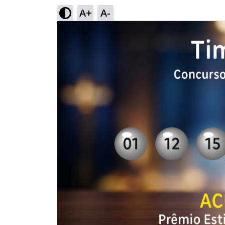
A+
A-