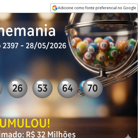
Adicione como fonte preferencial no Google
Opens in new window