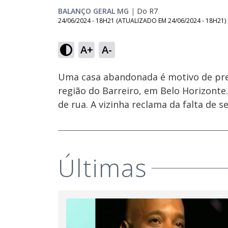
BALANÇO GERAL MG
|
Do R7
24/06/2024 - 18H21
(ATUALIZADO EM
24/06/2024 - 18H21
)
Loaded
:
38.17%
A+
A-
Ativar
Som
Uma casa abandonada é motivo de pre
região do Barreiro, em Belo Horizont
de rua. A vizinha reclama da falta de 
Últimas