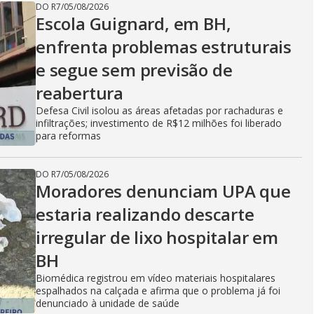
DO R7
/
05/08/2026
Escola Guignard, em BH,
enfrenta problemas estruturais
e segue sem previsão de
reabertura
Defesa Civil isolou as áreas afetadas por rachaduras e
infiltrações; investimento de R$12 milhões foi liberado
para reformas
DO R7
/
05/08/2026
Moradores denunciam UPA que
estaria realizando descarte
irregular de lixo hospitalar em
BH
Biomédica registrou em vídeo materiais hospitalares
espalhados na calçada e afirma que o problema já foi
denunciado à unidade de saúde