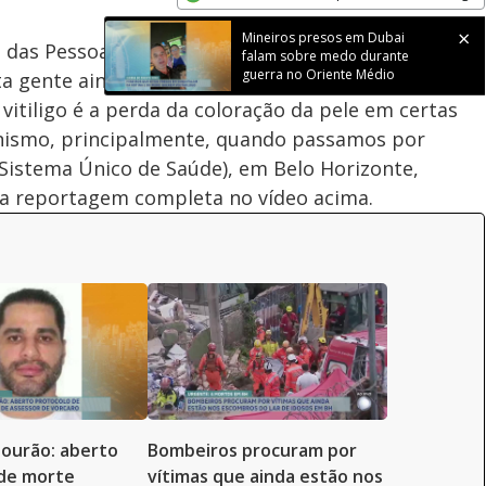
Velocidade
Opens in new window
Mineiros presos em Dubai
al das Pessoas com Vitiligo, uma condição genética
falam sobre medo durante
guerra no Oriente Médio
a gente ainda acha que é uma doença contagiosa,
vitiligo é a perda da coloração da pele em certas
anismo, principalmente, quando passamos por
Sistema Único de Saúde), em Belo Horizonte,
 a reportagem completa no vídeo acima.
 Mourão: aberto
Bombeiros procuram por
 de morte
vítimas que ainda estão nos