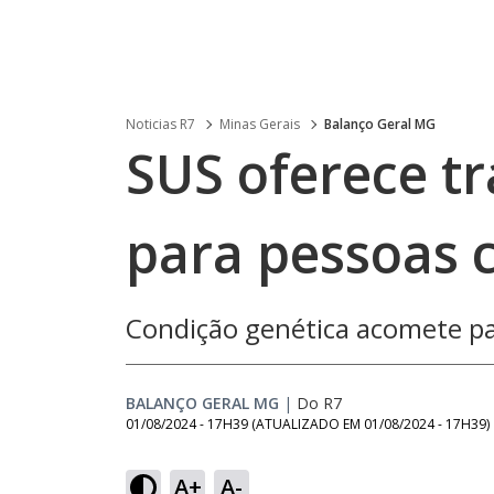
Noticias R7
Minas Gerais
Balanço Geral MG
SUS oferece t
para pessoas 
Condição genética acomete pa
BALANÇO GERAL MG
|
Do R7
01/08/2024 - 17H39
(ATUALIZADO EM
01/08/2024 - 17H39
)
Loaded
:
44.17%
A+
A-