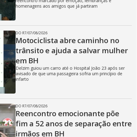
reencontro marcado por emoção, lembranças e
homenagens aos amigos que já partiram
DO R7
/
07/08/2026
Motociclista abre caminho no
trânsito e ajuda a salvar mulher
em BH
Delzim guiou um carro até o Hospital João 23 após ser
avisado de que uma passageira sofria um princípio de
infarto
DO R7
/
07/08/2026
Reencontro emocionante põe
fim a 52 anos de separação entre
irmãos em BH