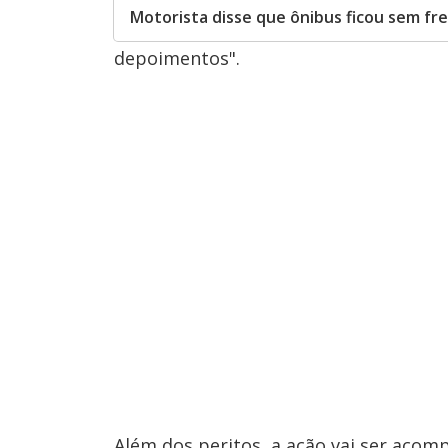
Motorista disse que ônibus ficou sem fre
depoimentos".
Além dos peritos, a ação vai ser acomp