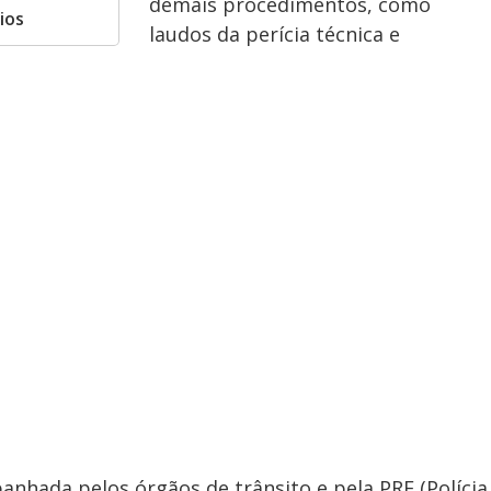
demais procedimentos, como
ios
laudos da perícia técnica e
anhada pelos órgãos de trânsito e pela PRF (Polícia