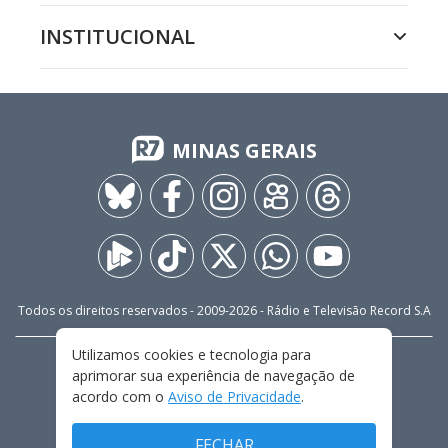
INSTITUCIONAL
MINAS GERAIS
Todos os direitos reservados - 2009-
2026
- Rádio e Televisão Record S.A
Utilizamos cookies e tecnologia para
CARREIRA
FALE CONOSCO
PRIVACIDADE
aprimorar sua experiência de navegação de
TERMOS E CONDIÇÕES DE USO
acordo com o
Aviso de Privacidade
.
FECHAR