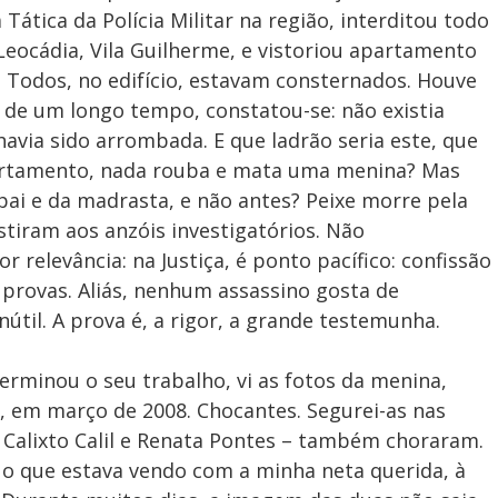
ática da Polícia Militar na região, interditou todo
Leocádia, Vila Guilherme, e vistoriou apartamento
 Todos, no edifício, estavam consternados. Houve
 de um longo tempo, constatou-se: não existia
avia sido arrombada. E que ladrão seria este, que
artamento, nada rouba e mata uma menina? Mas
pai e da madrasta, e não antes? Peixe morre pela
stiram aos anzóis investigatórios. Não
 relevância: na Justiça, é ponto pacífico: confissão
 provas. Aliás, nenhum assassino gosta de
útil. A prova é, a rigor, a grande testemunha.
terminou o seu trabalho, vi as fotos da menina,
e, em março de 2008. Chocantes. Segurei-as nas
 Calixto Calil e Renata Pontes – também choraram.
 o que estava vendo com a minha neta querida, à