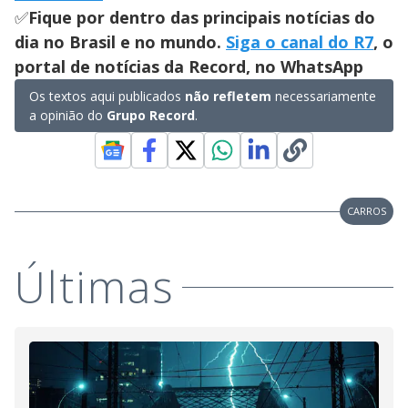
✅
Fique por dentro das principais notícias do
dia no Brasil e no mundo.
Siga o canal do R7
, o
portal de notícias da Record, no WhatsApp
Os textos aqui publicados
não refletem
necessariamente
a opinião do
Grupo Record
.
CARROS
Últimas