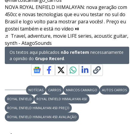
NOVA ROYAL ENFIELD HIMALAYAN: nova geração com
450cc e novas tecnologias que eu vou testar no sul do
Brasil e logo volto para mostrar para vocês! . Preço eu
gostei também e está no vídeo ⏯️
♬ Travel, adventure, movie LIFE series, acoustic guitar,
synth - AtagoSounds
Os textos aqui publicados
não refletem
necessariamente
a opinião do
Grupo Record
.
NOTÍCIAS
CARROS
MARCOS CAMARGO
AUTOS CARROS
ROYAL ENFIELD
ROYAL ENFIELD HIMALAYAN 450
ROYAL ENFIELD HIMALAYAN 450 PREÇO
ROYAL ENFIELD HIMALAYAN 450 AVALIAÇÃO