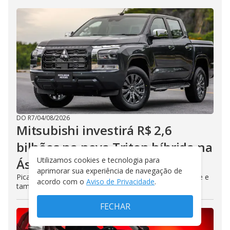
DO R7
/
04/08/2026
Mitsubishi investirá R$ 2,6
bilhões na nova Triton híbrida na
Utilizamos cookies e tecnologia para
Ásia
aprimorar sua experiência de navegação de
Picape terá sistema eletrificado que já faz falta à picape e
acordo com o
Aviso de Privacidade
.
também deve chegar ao Brasil
FECHAR