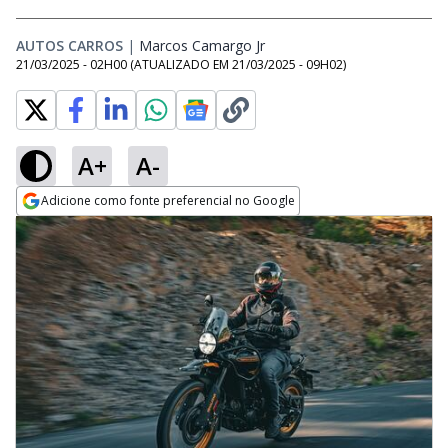
AUTOS CARROS
|
Marcos Camargo Jr
Opens in new window
21/03/2025 - 02H00
(ATUALIZADO EM
21/03/2025 - 09H02
)
A+
A-
Adicione como fonte preferencial no Google
Opens in new window