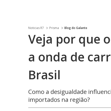
Noticias R7
Prisma
Blog do Galante
Veja por que 
a onda de car
Brasil
Como a desigualdade influenci
importados na região?