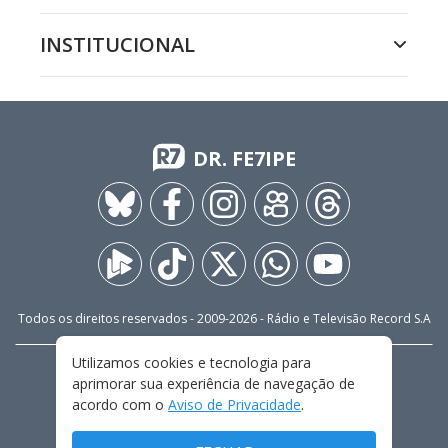
INSTITUCIONAL
DR. FE7IPE
Todos os direitos reservados - 2009-
2026
- Rádio e Televisão Record S.A
Utilizamos cookies e tecnologia para
CARREIRA
FALE CONOSCO
PRIVACIDADE
aprimorar sua experiência de navegação de
TERMOS E CONDIÇÕES DE USO
acordo com o
Aviso de Privacidade
.