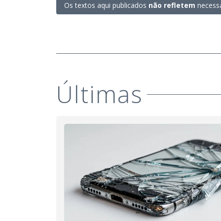
Os textos aqui publicados
não refletem
necessa
Últimas