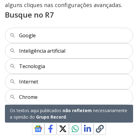
alguns cliques nas configurações avançadas.
Busque no R7
Google
Inteligência artificial
Tecnologia
Internet
Chrome
Os textos aqui publicados
não refletem
necessariamente
a opinião do
Grupo Record
.