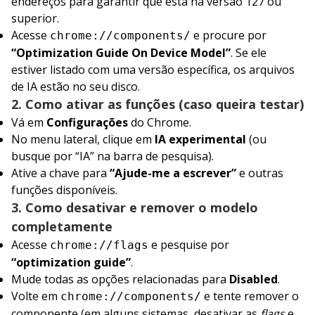
endereços para garantir que está na versão 127 ou
superior.
Acesse
e procure por
chrome://components/
“Optimization Guide On Device Model”
. Se ele
estiver listado com uma versão específica, os arquivos
de IA estão no seu disco.
2. Como ativar as funções (caso queira testar)
Vá em
Configurações
do Chrome.
No menu lateral, clique em
IA experimental
(ou
busque por “IA” na barra de pesquisa).
Ative a chave para
“Ajude-me a escrever”
e outras
funções disponíveis.
3. Como desativar e remover o modelo
completamente
Acesse
e pesquise por
chrome://flags
“optimization guide”
.
Mude todas as opções relacionadas para
Disabled
.
Volte em
e tente remover o
chrome://components/
componente (em alguns sistemas, desativar as
flags
e